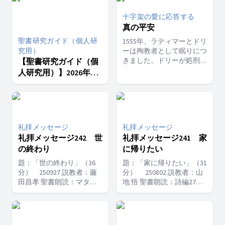
人々への祝福となるためで
した。アブラムは「祝福さ
十字架の愛に応答する
れるために祝福された」の
真の平安
ではなく、「祝福となるた
めに祝福された」のです。
聖書研究ガイド（個人研
1555年、ラティマーとドリ
さらに約二千年前、イエス
究用）
ーは殉教者として眠りにつ
さまは弟子たちに、自ら受
きました。ドリーが処刑さ
【聖書研究ガイド（個
けた恵みを惜しみなく分か
れる前の晩、友人の一人が
人研究用）】2026年３
ち合うよう勧められまし
「今夜ずっとそばにいて慰
期６課 霊的な賜物
た。「与えなさい。そうす
めたい」と申し出ました。
れば、あなたがたにも与え
しかしドリーは丁寧にその
られる。押し入れ、揺すり
申し出を断り、こう言いま
入れ、あふれるほどに量を
した。「神様の御心であれ
よくして、ふところに入れ
礼拝メッセージ
ば、私は今夜、これまでの
礼拝メッセージ
てもらえる。あなたがたは
人生で最も静かに眠るつも
礼拝メッセージ242 世
礼拝メッセージ241 家
自分の量る秤で量り返され
りです。」どうしてドリー
の終わり
に帰りたい
るからである。」ルカによ
は、すべてを失おうとして
る福音書6章38節イエスさ
題：「世の終わり」（36
題：「家に帰りたい」（31
いる時に、そのような平安
まがこの言葉を語られて以
分） 250927 説教者：藤
分） 250802 説教者：山
を持つことができたのでし
来、真の弟子たちはこの教
田昌孝 聖書朗読：マタイ
地 悟 聖書朗読：詩編27編
ょうか。なぜ裕福で健康な
えに従って生きようとして
による福音書24章14節 瞑
４節 瞑想の言葉：詩編27
人々の中に強い不安を抱え
きました。使徒パウロは、
想の言葉：使徒行伝16章
編８節（新共同訳） 「心
る人がいる一方で、貧しい
富を持つ者たちに対して、
30、31節 「それから、ふ
よ、主はお前に言われる／
人々の中に深い心の平安を
「善を行い、良い行いに富
たりを外に連れ出して言っ
『わたしの顔を尋ね求め
持つ人がいるのでしょう