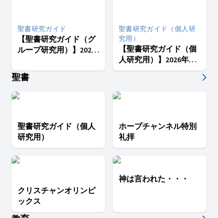
心と考えとをキリスト・イ
ていつ私たちの裁きが最終
のこのような言葉がありま
エスによって守るでしょ
的に決定されるか、私たち
す。「私たちは、自分の賜
う。」（フィリピの信徒へ
にはわかりません。どんな
物を神に献げることができ
聖書研究ガイド
聖書研究ガイド（個人研
の手紙 4章6、7節・新共同
決定になるでしょうか。私
ると思っている。しかし、
【聖書研究ガイド（グ
訳）
究用）
たちは義人とともに数えら
本来自分のものでないもの
【聖書研究ガイド（個
ループ研究用）】2026
れるでしょうか。それとも
を献げることはできな
人研究用）】2026年３
年３期４課 教会にお
悪人とともに数えられるで
い。」私たちは、自分の才
期４課 教会における
しょうか。」 始めの讃美
能やお金、持っているもの
ける罪
聖書
歌：希望の讃美歌111番 終
すべてが自分のものだと思
罪
わりの讃美歌：希望の賛美
いやすく、そこから得られ
歌91番
る利益や賞賛、拍手を当然
のように受け取ってしまい
がちです。しかし、それは
聖書研究ガイド（個人
神様の方法ではありませ
ホープチャンネル特別
ん。今日、私たちは、本来
研究用）
礼拝
ささげられるべきお方に、
すべての栄光をお返しする
喜びの中に、真の平安と安
息を見いだしたいと思いま
神は言われた・・・
す。
クリスチャンオリンピ
ックス