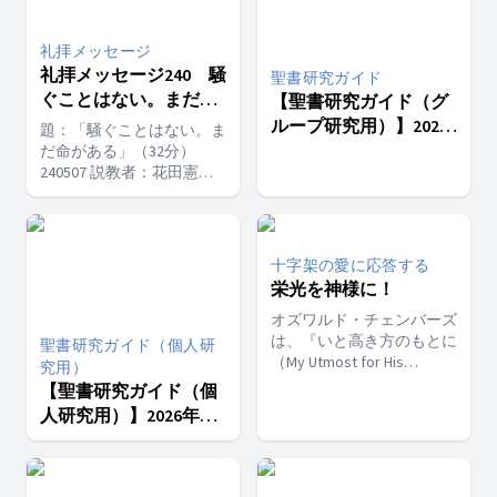
み、物惜しみせず、喜んで
た、『先生がた、わたしは
よ』と。主よ、わたしは御
か。私たちは人生経験を重
分け与えるように」（テモ
救われるために、何をすべ
顔を尋ね求めます。」 始
ねるにつれて、平安とは
礼拝メッセージ
テへの手紙一6章18節）、
きでしょうか』。ふたりが
めの讃美歌：希望の讃美歌
「問題がないこと」ではな
と勧めています。
言った、『主イエスを信じ
礼拝メッセージ240 騒
14番 終わりの讃美歌：希
聖書研究ガイド
く、「神様が共にいてくだ
なさい。そうしたら、あな
望の讃美歌313番
ぐことはない。まだ命
さること」だと理解するよ
【聖書研究ガイド（グ
たもあなたの家族も救われ
うになります。真の平安
がある
ループ研究用）】2026
題：「騒ぐことはない。ま
ます』。」 始めの讃美
は、外側の状況によるので
年３期５課 すべて神
だ命がある」（32分）
歌：希望の讃美歌128番 終
はなく、心の内側にあるも
240507 説教者：花田憲彦
の栄光のために
わりの讃美歌：希望の讃美
のなのです。完全な健康が
聖書朗読：ペテロの第一の
歌314節
必要なのではありません。
手紙５章８～11節 瞑想の
大きな富が必要なのでもあ
言葉：E・G・ホワイト
りません。理想的な 人間
「レビュー・アンド・ヘラ
十字架の愛に応答する
関係が必要なのでもありま
ルド」1887年３月22日
栄光を神様に！
せん。私たちは神様を見い
「私たちはもはやサタンに
だす時に、真の平安を見い
惑わされたような状態にと
オズワルド・チェンバーズ
だすのです。「どんなこと
どまっていてはなりませ
は、『いと高き方のもとに
聖書研究ガイド（個人研
でも、思い煩うのはやめな
ん。私たちは恵みの時の終
（My Utmost for His
究用）
さい。何事につけ、感謝を
わりに急速に近づいていま
Highest）』という本を書
【聖書研究ガイド（個
込めて祈りと願いをささ
す。神の前に自分がどんな
きました。この本は「史上
人研究用）】2026年３
げ、求めているものを神に
状態であるか、だれもが問
最も愛されているデボーシ
打ち明けなさい。そうすれ
期５課 すべて神の栄
うてみなければなりませ
ョン書の一つ」とも言われ
ば、あらゆる人知を超える
光のために
ん。いつキリストが私たち
ています。その一つに、私
神の平和が、あなたがたの
の名前を呼ばれるか、そし
たちの才能や賜物について