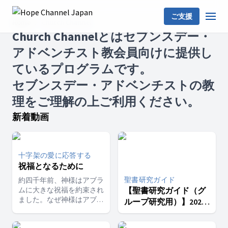
ご支援
Home
Church Channel
Church Channelとはセブンスデー・
アドベンチスト教会員向けに提供し
ているプログラムです。
セブンスデー・アドベンチストの教
理をご理解の上ご利用ください。
新着動画
十字架の愛に応答する
祝福となるために
聖書研究ガイド
約四千年前、神様はアブラ
ムに大きな祝福を約束され
【聖書研究ガイド（グ
ました。なぜ神様はアブラ
ループ研究用）】2026
ムを祝福されたのでしょう
年３期６課 霊的な賜
か。それは、彼が多くの
物