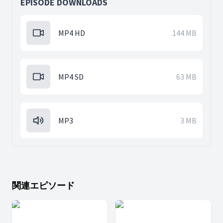
EPISODE DOWNLOADS
MP4 HD
144 MB
MP4 SD
63 MB
MP3
3 MB
関連エピソード