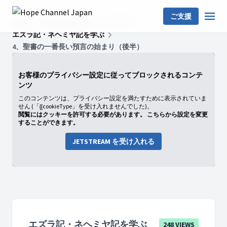
ご支援
Home
Church Channel
シリーズ
エズラ記・ネヘミヤ記を学ぶ
4、聖書の一番長い預言の始まり（後半）
お客様のプライバシー設定に従ってブロックされるコンテ
ンツ
このコンテンツは、プライバシー設定を満たすために表示されていま
せん (「{{cookieType」を受け入れませんでした)。
閲覧にはクッキーを許可する必要があります。 こちらから設定を変更
することができます。
JETSTREAM を受け入れる
エズラ記・ネヘミヤ記を学ぶ
248 VIEWS