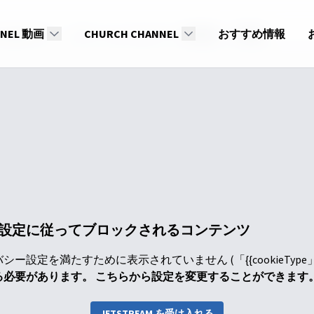
ンセミナー
NNEL 動画
リテンションセミナー (韓国語・中国語)
CHURCH CHANNEL
おすすめ情報
設定に従ってブロックされるコンテンツ
ー設定を満たすために表示されていません (「{{cookieTyp
る必要があります。 こちらから設定を変更することができます
JETSTREAM を受け入れる