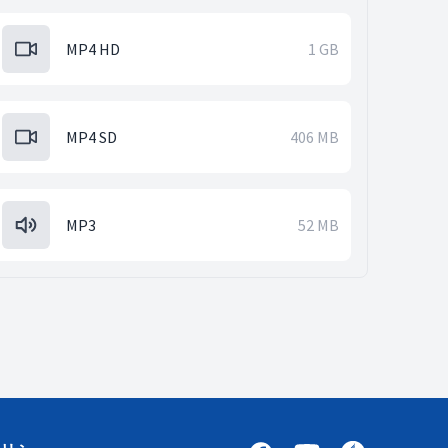
MP4 HD
1 GB
MP4 SD
406 MB
MP3
52 MB