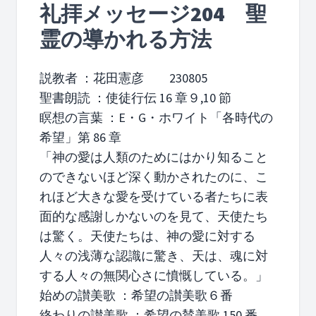
礼拝メッセージ204 聖
霊の導かれる方法
説教者 ：花田憲彦 230805
聖書朗読 ：使徒行伝 16 章９,10 節
瞑想の言葉 ：E・G・ホワイト「各時代の
希望」第 86 章
「神の愛は人類のためにはかり知ること
のできないほど深く動かされたのに、こ
れほど大きな愛を受けている者たちに表
面的な感謝しかないのを見て、天使たち
は驚く。天使たちは、神の愛に対する
人々の浅薄な認識に驚き、天は、魂に対
する人々の無関心さに憤慨している。」
始めの讃美歌 ：希望の讃美歌６番
終わりの讃美歌 ：希望の賛美歌 150 番