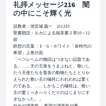
礼拝メッセージ216 闇
の中にこそ輝く光
説教者：池宮城 義一 211225
聖書朗読：ルカによる福音書２章10～12
節
瞑想の言葉 ：E・G・ホワイト「各時代の
希望」上巻35頁
「ベツレヘムの物語はつきない話題であ
る。……天の王座をうまぶねと、敬いし
たう天使たちを畜舎の動物たちととりか
えられた救い主の犠牲にわれわれは驚く
のである。……しかもこの犠牲は、救い
主の驚くべきへりくだりのはじまりにす
ぎなかった。」
始めの讃美歌 ：希望の讃美歌43番