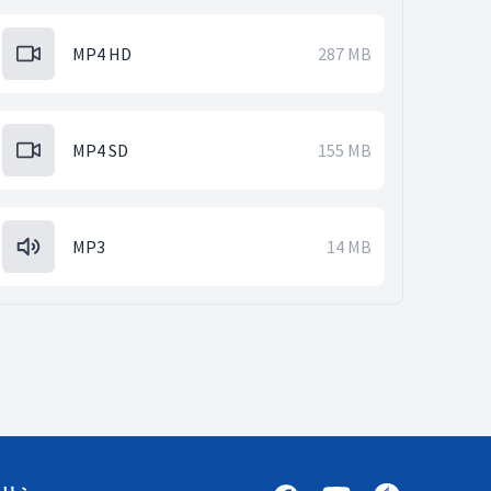
MP4 HD
287 MB
MP4 SD
155 MB
MP3
14 MB