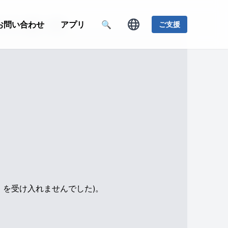
課 罪、福音、律法
お問い合わせ
アプリ
🔍
ご支援
e」を受け入れませんでした)。
。