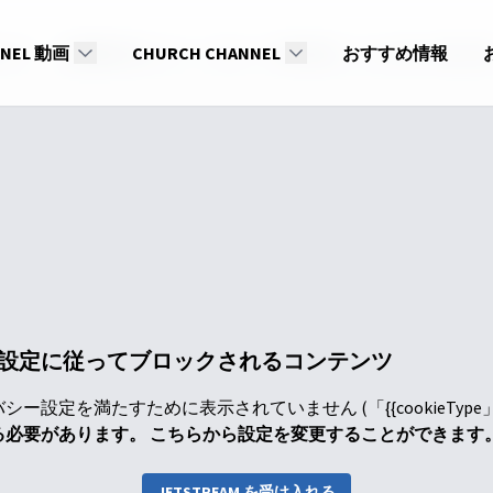
イド
NNEL 動画
【聖書研究ガイド（グループ研究用）】2026年２期９
CHURCH CHANNEL
おすすめ情報
設定に従ってブロックされるコンテンツ
ー設定を満たすために表示されていません (「{{cookieTyp
る必要があります。 こちらから設定を変更することができます
JETSTREAM を受け入れる