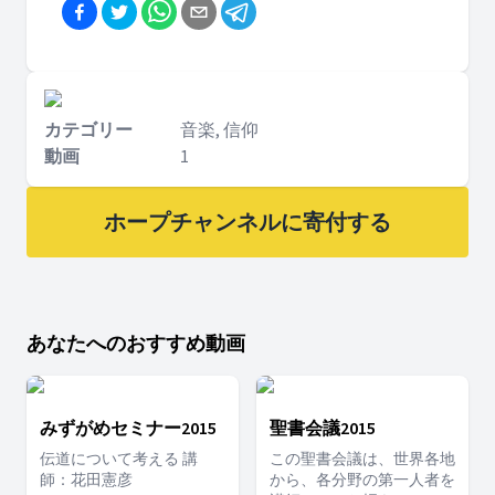
カテゴリー
音楽, 信仰
動画
1
ホープチャンネルに寄付する
あなたへのおすすめ動画
みずがめセミナー2015
聖書会議2015
伝道について考える 講
この聖書会議は、世界各地
師：花田憲彦
から、各分野の第一人者を