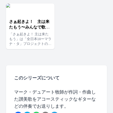
さぁ起きよ！ 主は来
たもう〜みんなで歌お
う〜
「さぁ起きよ！ 主は来た
もう」は「全日本18ーマラ
ナ・タ」プロジェクトのテ
ーマソングです。 今回は
５つの教会と、教団理事・
職員で「さぁ起きよ！ 主
は来たもう」のショートバ
ージョンを歌ってみまし
た。 軽快なメロディーで
とても歌いやすい曲です。
このシリーズについて
あなたの教会でも是非歌っ
てみませんか？
マーク・デュアート牧師が作詞・作曲し
た讃美歌をアコースティックなギターな
どの伴奏でお送りします。