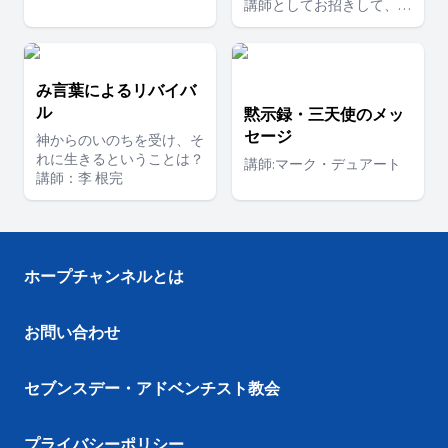
講師としてお招きして、セ
ブンスデー・アドベンチス
ト教会の神学的潮流を知
り、現時点での聖書理解を
確認する為に５年に一度行
み言葉によるリバイバ
われます。今回は７名の講
ル
黙示録・三天使のメッ
師をお招きして、興味深い
セージ
トピックで講義をしていた
神からのいのちを受け、そ
だきました。
れに生きるということは？
講師:マーク・デュアート
講師：李 根完
ホープチャンネルとは
お問い合わせ
セブンスデー・アドベンチスト教会
プライバシーポリシー