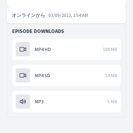
オンラインから
03/09/2022, 1:54 AM
EPISODE DOWNLOADS
MP4 HD
108 MB
MP4 SD
14 MB
MP3
5 MB