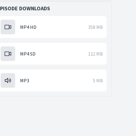
EPISODE DOWNLOADS
MP4 HD
358 MB
MP4 SD
122 MB
MP3
5 MB