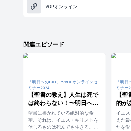
VOPオンライン
関連エピソード
「明日へのEXIT」〜VOPオンラインセ
「明日へ
ミナー2024
ミナー2
【聖書の教え】人生は死で
【聖
は終わらない！〜明日への
的が
EXIT⑥〜【復活の主との出
EX
聖書に書かれている絶対的な希
イエス
会い】
い】
望、それは、イエス・キリストを
えた最
信じるものは死んでも生きる。再
たを愛