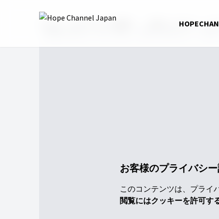
Home
HopeChannel動画
「明日へのEXIT」〜V
HOPECHA
【聖書の教え】やがて新しい世界が始まる！〜明日へ
お客様のプライバシー
このコンテンツは、プライバシ
閲覧にはクッキーを許可す