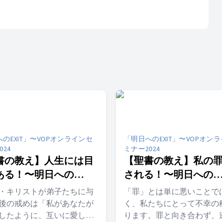
のEXIT」〜VOPオンラインセ
「明日へのEXIT」〜VOPオン
024
ミナー2024
書の教え】人生には目
【聖書の教え】私の
ある！〜明日への
される！〜明日への
IT⑤〜【愛の主との出会
EXIT④〜【赦しの神
・キリストが弟子たちに与
「罪」とは単に悪いことで
会い】
後の戒めは「私があなたが
く、私たちにとって不幸の
したように、互いに愛し合
ります。罪と向き合わず、