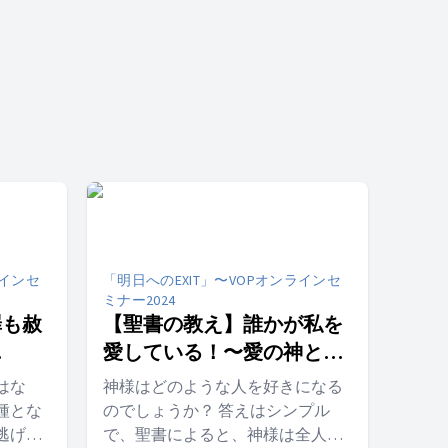
ラインセ
「明日へのEXIT」〜VOPオンラインセ
ミナー2024
罪も赦
【聖書の教え】誰かが私を
愛している！〜愛の神との
との出
出会い【セミナー3日目】
はな
神様はどのような人を好きになる
種とな
のでしょうか？ 答えはシンプル
逃げ続
で、聖書によると、神様は全人類