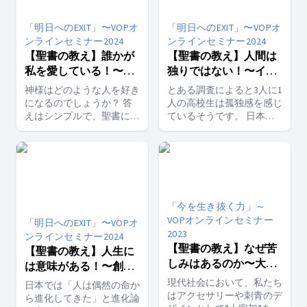
「明日へのEXIT」〜VOPオ
「明日へのEXIT」〜VOPオ
ンラインセミナー2024
ンラインセミナー2024
【聖書の教え】誰かが
【聖書の教え】人間は
私を愛している！〜愛
独りではない！〜イン
の神との出会い【セミ
マヌエルの主との出会
神様はどのような人を好き
とある調査によると3人に1
ナー3日目】
い【セミナー2日目】
になるのでしょうか？ 答
人の高校生は孤独感を感じ
えはシンプルで、聖書によ
ているそうです。 日本で
ると、神様は全人類を愛し
は年間2~3万人の自殺者、
ておられます。 ・お金持
そしてさらに多くの自殺未
ちであるかどうか ・顔の
遂者がいます。 今、日本
タイプが好みかどうか ・
ではたくさんの人が、子供
趣味が一緒かどうか そう
も大人も孤独感を抱えてい
いった事は全て関係なく、
るのかもしれません。 2日
「今を生き抜く力」～
神様はすでにありのままの
目はインマヌエルの主、主
あなたを愛しておられると
は私たちがどのような状況
VOPオンラインセミナー
「明日へのEXIT」〜VOPオ
いうのです。 どういうこ
にあっても共にいることを
2023
ンラインセミナー2024
とでしょうか？？ 講師：
学びます。 講師：島田
【聖書の教え】なぜ苦
【聖書の教え】人生に
島田 真澄 聖書やキリス
真澄 聖書やキリスト教に
しみはあるのか〜大争
は意味がある！〜創造
ト教に興味のある方はぜひ
興味のある方はぜひ「VOP
闘【セミナー8日目】
主としの出会い【セミ
現代社会において、私たち
「VOPオンライン」へアク
日本では「人は偶然の命か
オンライン」へアクセ
ナー1日目】
はアクセサリーや刺青のデ
セス！！無料で聖書を学べ
ら進化してきた」と進化論
ス！！無料で聖書を学べる