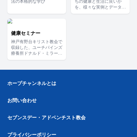
法の本格的な学び
ちの健康と生活に良いか
を、様々な実例とデータな
どを使って解説します。ま
た、自然療法の効果につい
ても具体例を挙げて話され
ます。
健康セミナー
神戸有野台キリスト教会で
収録した、ユーチパインズ
療養所ドナルド・ミラー博
士による完全菜食の栄養学
と自然療法のセミナー。１
日間に凝縮して話された分
かりやすいシリーズです。
ホープチャンネルとは
お問い合わせ
セブンスデー・アドベンチスト教会
プライバシーポリシー