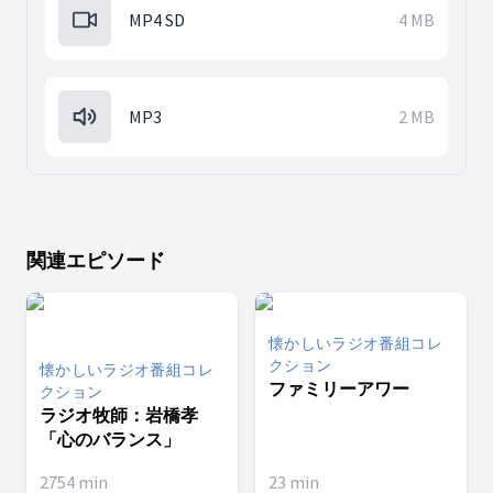
MP4 SD
4 MB
MP3
2 MB
関連エピソード
懐かしいラジオ番組コレ
クション
懐かしいラジオ番組コレ
ファミリーアワー
クション
ラジオ牧師：岩橋孝
「心のバランス」
2754
min
23
min