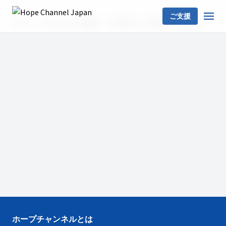
ご支援
Home
HopeChannel動画
永遠の命への決断
島田真澄
ホープチャンネルとは