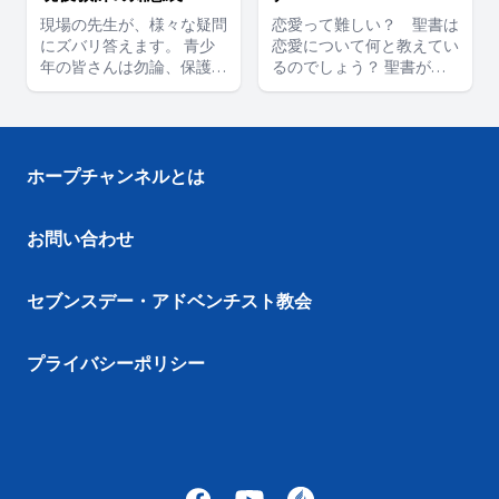
現場の先生が、様々な疑問
恋愛って難しい？ 聖書は
にズバリ答えます。 青少
恋愛について何と教えてい
年の皆さんは勿論、保護者
るのでしょう？ 聖書が教
の方も必見です。
えるアドバイスに耳を傾け
てみませんか？ 講師：マ
ーク・デュアート 通訳：
朱見・デュアート 司会：
永田愛香
ホープチャンネルとは
お問い合わせ
セブンスデー・アドベンチスト教会
プライバシーポリシー