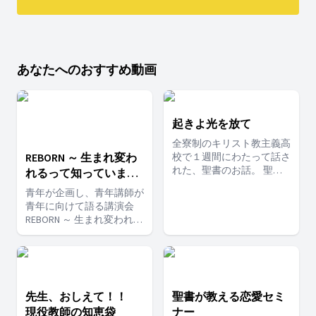
あなたへのおすすめ動画
起きよ光を放て
全寮制のキリスト教主義高
REBORN ～ 生まれ変わ
校で１週間にわたって話さ
れた、聖書のお話。 聖書
れるって知っていまし
の教えを、ストレートで時
たか？
青年が企画し、青年講師が
には痛烈に話されていま
青年に向けて語る講演会
す。
REBORN ～ 生まれ変われる
って知っていましたか？
先生、おしえて！！
聖書が教える恋愛セミ
現役教師の知恵袋
ナー