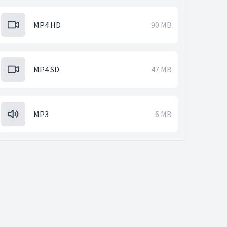
MP4 HD
90 MB
MP4 SD
47 MB
MP3
6 MB