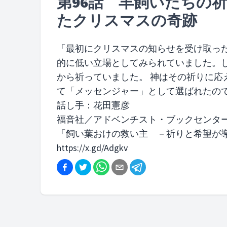
第96話 羊飼いたちの
たクリスマスの奇跡
「最初にクリスマスの知らせを受け取った
的に低い立場としてみられていました。
から祈っていました。 神はその祈りに応
て「メッセンジャー」として選ばれたの
話し手：花田憲彦
福音社／アドベンチスト・ブックセンタ
「飼い葉おけの救い主 －祈りと希望が
https://x.gd/Adgkv