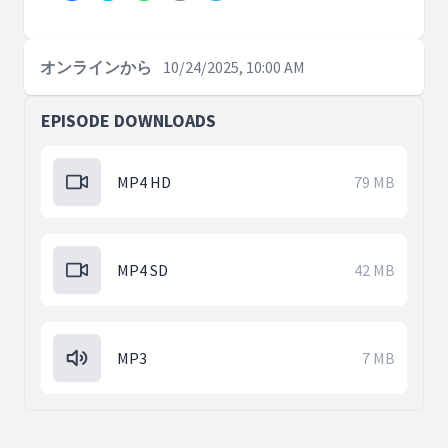
オンラインから
10/24/2025, 10:00 AM
EPISODE DOWNLOADS
MP4 HD
79 MB
MP4 SD
42 MB
MP3
7 MB